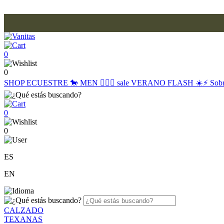
0
0
SHOP
ECUESTRE 🐎
MEN 🙋🏽‍♂️
sale
VERANO FLASH ☀️⚡️
Sob
0
0
ES
EN
CALZADO
TEXANAS