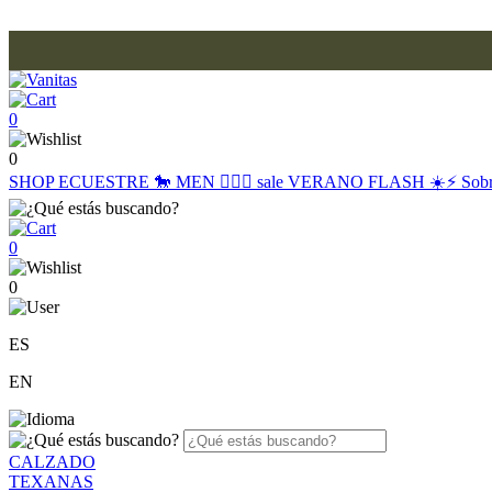
0
0
SHOP
ECUESTRE 🐎
MEN 🙋🏽‍♂️
sale
VERANO FLASH ☀️⚡️
Sob
0
0
ES
EN
CALZADO
TEXANAS