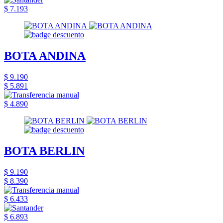
$ 7.193
BOTA ANDINA
$ 9.190
$ 5.891
$ 4.890
BOTA BERLIN
$ 9.190
$ 8.390
$ 6.433
$ 6.893