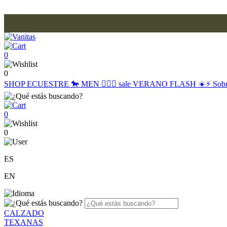
0
0
SHOP
ECUESTRE 🐎
MEN 🙋🏽‍♂️
sale
VERANO FLASH ☀️⚡️
Sob
0
0
ES
EN
CALZADO
TEXANAS