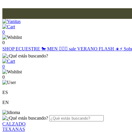
0
0
SHOP
ECUESTRE 🐎
MEN 🙋🏽‍♂️
sale
VERANO FLASH ☀️⚡️
Sob
0
0
ES
EN
CALZADO
TEXANAS