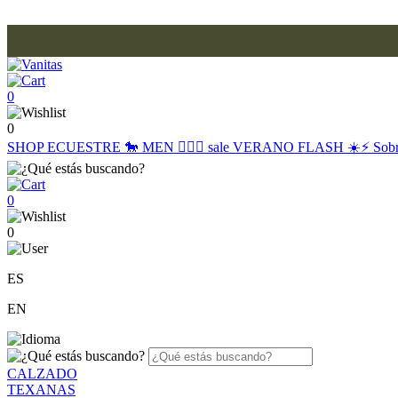
0
0
SHOP
ECUESTRE 🐎
MEN 🙋🏽‍♂️
sale
VERANO FLASH ☀️⚡️
Sob
0
0
ES
EN
CALZADO
TEXANAS