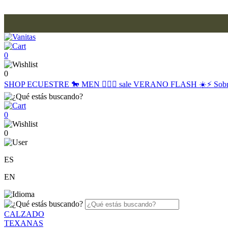
0
0
SHOP
ECUESTRE 🐎
MEN 🙋🏽‍♂️
sale
VERANO FLASH ☀️⚡️
Sob
0
0
ES
EN
CALZADO
TEXANAS