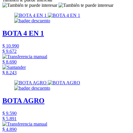
BOTA 4 EN 1
$ 10.990
$ 9.672
$ 8.690
$ 8.243
BOTA AGRO
$ 9.590
$ 5.891
$ 4.890