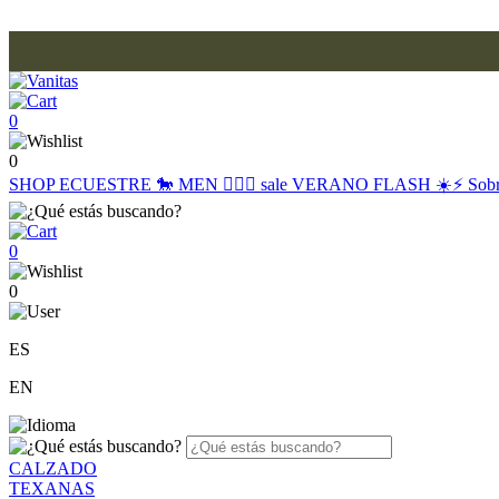
0
0
SHOP
ECUESTRE 🐎
MEN 🙋🏽‍♂️
sale
VERANO FLASH ☀️⚡️
Sob
0
0
ES
EN
CALZADO
TEXANAS