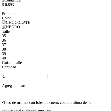
$ 6.893
Pre-order
Color
Talle
35
36
37
38
39
40
Guía de talles
Cantidad
-
+
Agregar al carrito
•Taco de madera con folea de cuero, con una altura de 4cm
•Altura total suela adelante 1cm.