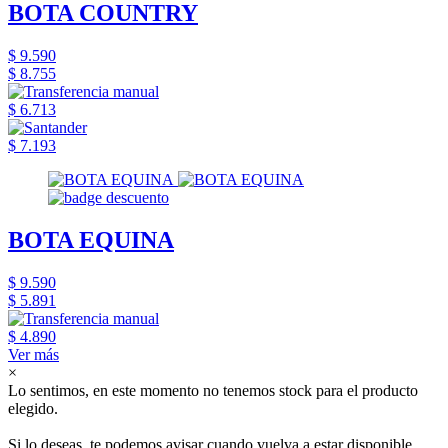
BOTA COUNTRY
$ 9.590
$ 8.755
$ 6.713
$ 7.193
BOTA EQUINA
$ 9.590
$ 5.891
$ 4.890
Ver más
×
Lo sentimos, en este momento no tenemos stock para el producto
elegido.
Si lo deseas, te podemos avisar cuando vuelva a estar disponible