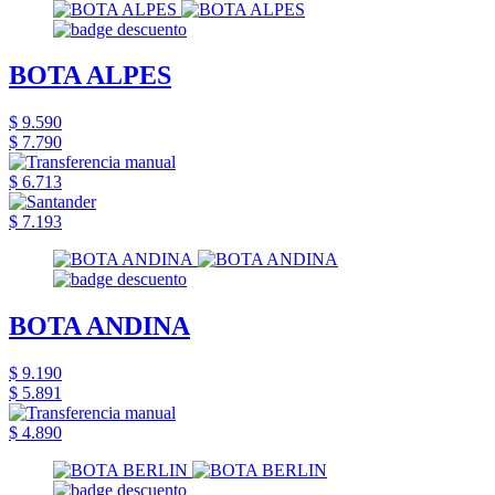
BOTA ALPES
$ 9.590
$ 7.790
$ 6.713
$ 7.193
BOTA ANDINA
$ 9.190
$ 5.891
$ 4.890