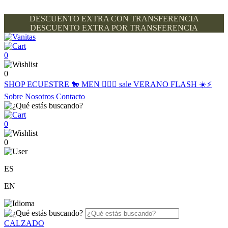
DESCUENTO EXTRA CON TRANSFERENCIA
DESCUENTO EXTRA POR TRANSFERENCIA
0
0
SHOP
ECUESTRE 🐎
MEN 🙋🏽‍♂️
sale
VERANO FLASH ☀️⚡️
Sobre Nosotros
Contacto
0
0
ES
EN
CALZADO