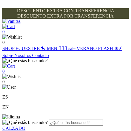
DESCUENTO EXTRA CON TRANSFERENCIA
DESCUENTO EXTRA POR TRANSFERENCIA
0
0
SHOP
ECUESTRE 🐎
MEN 🙋🏽‍♂️
sale
VERANO FLASH ☀️⚡️
Sobre Nosotros
Contacto
0
0
ES
EN
CALZADO