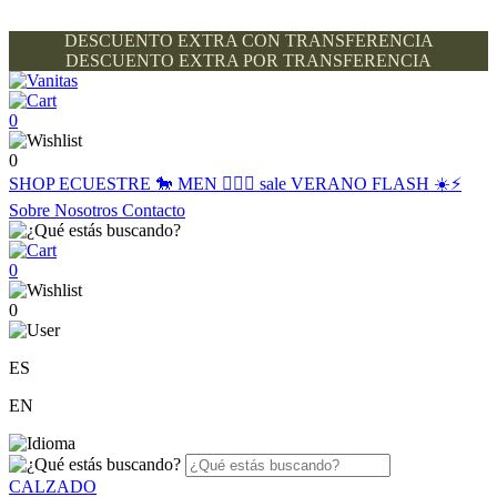
DESCUENTO EXTRA CON TRANSFERENCIA
DESCUENTO EXTRA POR TRANSFERENCIA
0
0
SHOP
ECUESTRE 🐎
MEN 🙋🏽‍♂️
sale
VERANO FLASH ☀️⚡️
Sobre Nosotros
Contacto
0
0
ES
EN
CALZADO