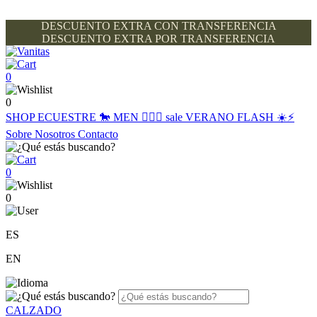
DESCUENTO EXTRA CON TRANSFERENCIA
DESCUENTO EXTRA POR TRANSFERENCIA
0
0
SHOP
ECUESTRE 🐎
MEN 🙋🏽‍♂️
sale
VERANO FLASH ☀️⚡️
Sobre Nosotros
Contacto
0
0
ES
EN
CALZADO