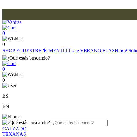
0
0
SHOP
ECUESTRE 🐎
MEN 🙋🏽‍♂️
sale
VERANO FLASH ☀️⚡️
Sob
0
0
ES
EN
CALZADO
TEXANAS