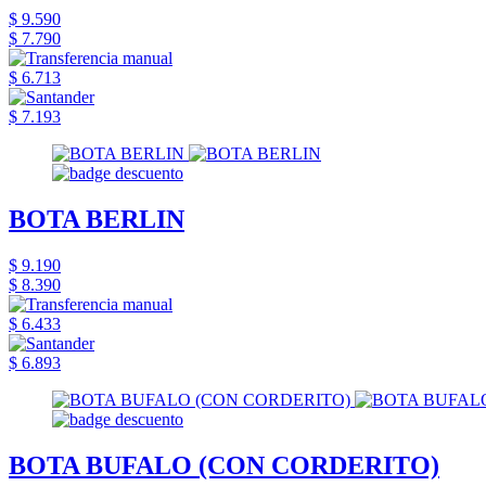
$ 9.590
$ 7.790
$ 6.713
$ 7.193
BOTA BERLIN
$ 9.190
$ 8.390
$ 6.433
$ 6.893
BOTA BUFALO (CON CORDERITO)