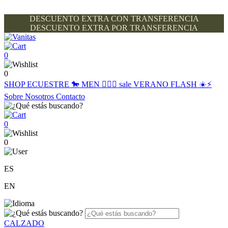
DESCUENTO EXTRA CON TRANSFERENCIA
DESCUENTO EXTRA POR TRANSFERENCIA
0
0
SHOP
ECUESTRE 🐎
MEN 🙋🏽‍♂️
sale
VERANO FLASH ☀️⚡️
Sobre Nosotros
Contacto
0
0
ES
EN
CALZADO