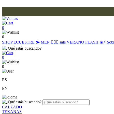
0
0
SHOP
ECUESTRE 🐎
MEN 🙋🏽‍♂️
sale
VERANO FLASH ☀️⚡️
Sob
0
0
ES
EN
CALZADO
TEXANAS