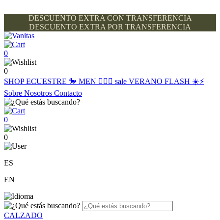
DESCUENTO EXTRA CON TRANSFERENCIA
DESCUENTO EXTRA POR TRANSFERENCIA
0
0
SHOP
ECUESTRE 🐎
MEN 🙋🏽‍♂️
sale
VERANO FLASH ☀️⚡️
Sobre Nosotros
Contacto
0
0
ES
EN
CALZADO