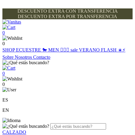
DESCUENTO EXTRA CON TRANSFERENCIA
DESCUENTO EXTRA POR TRANSFERENCIA
0
0
SHOP
ECUESTRE 🐎
MEN 🙋🏽‍♂️
sale
VERANO FLASH ☀️⚡️
Sobre Nosotros
Contacto
0
0
ES
EN
CALZADO