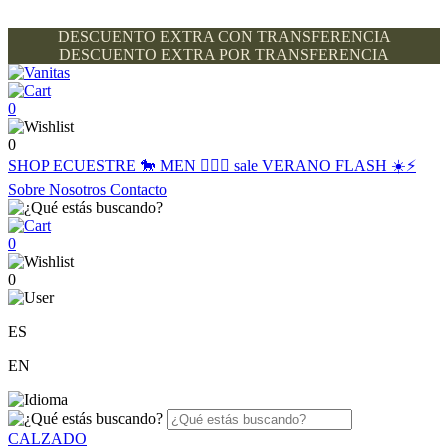
DESCUENTO EXTRA CON TRANSFERENCIA
DESCUENTO EXTRA POR TRANSFERENCIA
0
0
SHOP
ECUESTRE 🐎
MEN 🙋🏽‍♂️
sale
VERANO FLASH ☀️⚡️
Sobre Nosotros
Contacto
0
0
ES
EN
CALZADO