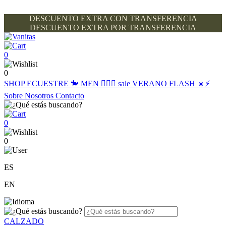
DESCUENTO EXTRA CON TRANSFERENCIA
DESCUENTO EXTRA POR TRANSFERENCIA
0
0
SHOP
ECUESTRE 🐎
MEN 🙋🏽‍♂️
sale
VERANO FLASH ☀️⚡️
Sobre Nosotros
Contacto
0
0
ES
EN
CALZADO