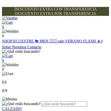
DESCUENTO EXTRA CON TRANSFERENCIA
DESCUENTO EXTRA POR TRANSFERENCIA
0
0
SHOP
ECUESTRE 🐎
MEN 🙋🏽‍♂️
sale
VERANO FLASH ☀️⚡️
Sobre Nosotros
Contacto
0
0
ES
EN
CALZADO