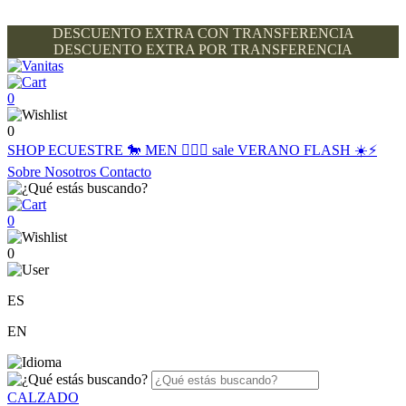
DESCUENTO EXTRA CON TRANSFERENCIA
DESCUENTO EXTRA POR TRANSFERENCIA
0
0
SHOP
ECUESTRE 🐎
MEN 🙋🏽‍♂️
sale
VERANO FLASH ☀️⚡️
Sobre Nosotros
Contacto
0
0
ES
EN
CALZADO