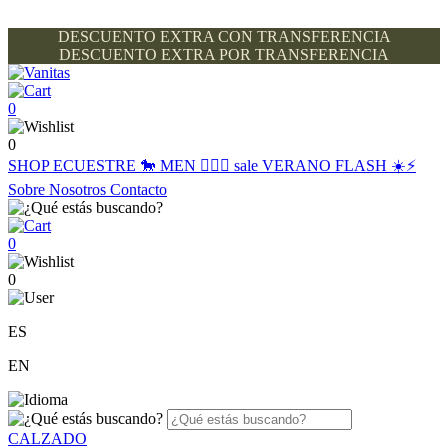
DESCUENTO EXTRA CON TRANSFERENCIA
DESCUENTO EXTRA POR TRANSFERENCIA
0
0
SHOP
ECUESTRE 🐎
MEN 🙋🏽‍♂️
sale
VERANO FLASH ☀️⚡️
Sobre Nosotros
Contacto
0
0
ES
EN
CALZADO