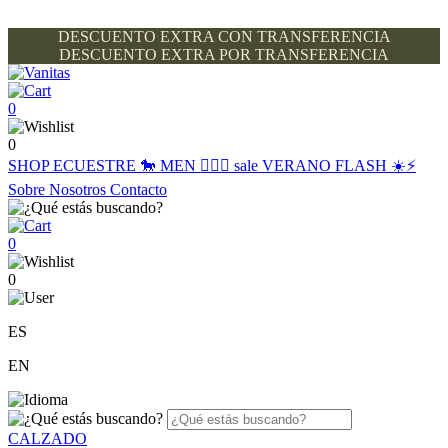
DESCUENTO EXTRA CON TRANSFERENCIA
DESCUENTO EXTRA POR TRANSFERENCIA
0
0
SHOP
ECUESTRE 🐎
MEN 🙋🏽‍♂️
sale
VERANO FLASH ☀️⚡️
Sobre Nosotros
Contacto
0
0
ES
EN
CALZADO