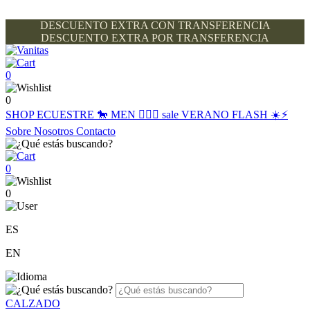
DESCUENTO EXTRA CON TRANSFERENCIA
DESCUENTO EXTRA POR TRANSFERENCIA
0
0
SHOP
ECUESTRE 🐎
MEN 🙋🏽‍♂️
sale
VERANO FLASH ☀️⚡️
Sobre Nosotros
Contacto
0
0
ES
EN
CALZADO