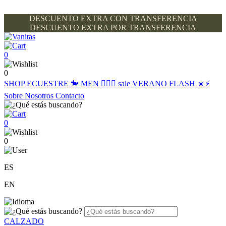
DESCUENTO EXTRA CON TRANSFERENCIA
DESCUENTO EXTRA POR TRANSFERENCIA
0
0
SHOP
ECUESTRE 🐎
MEN 🙋🏽‍♂️
sale
VERANO FLASH ☀️⚡️
Sobre Nosotros
Contacto
0
0
ES
EN
CALZADO