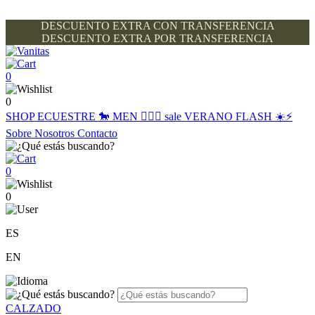
DESCUENTO EXTRA CON TRANSFERENCIA
DESCUENTO EXTRA POR TRANSFERENCIA
0
0
SHOP
ECUESTRE 🐎
MEN 🙋🏽‍♂️
sale
VERANO FLASH ☀️⚡️
Sobre Nosotros
Contacto
0
0
ES
EN
CALZADO