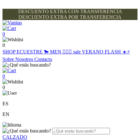
DESCUENTO EXTRA CON TRANSFERENCIA
DESCUENTO EXTRA POR TRANSFERENCIA
0
0
SHOP
ECUESTRE 🐎
MEN 🙋🏽‍♂️
sale
VERANO FLASH ☀️⚡️
Sobre Nosotros
Contacto
0
0
ES
EN
CALZADO