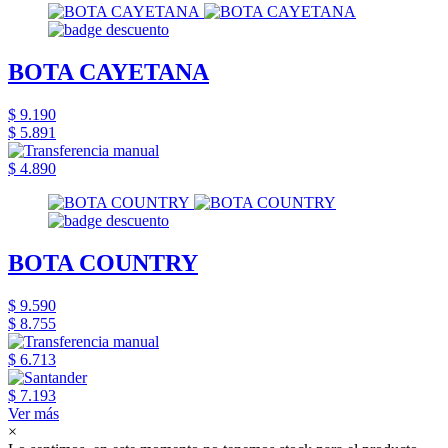
BOTA CAYETANA
$ 9.190
$ 5.891
$ 4.890
BOTA COUNTRY
$ 9.590
$ 8.755
$ 6.713
$ 7.193
Ver más
×