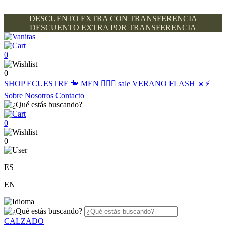
DESCUENTO EXTRA CON TRANSFERENCIA
DESCUENTO EXTRA POR TRANSFERENCIA
0
0
SHOP
ECUESTRE 🐎
MEN 🙋🏽‍♂️
sale
VERANO FLASH ☀️⚡️
Sobre Nosotros
Contacto
0
0
ES
EN
CALZADO