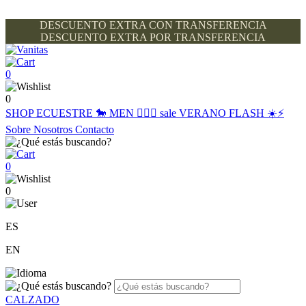
DESCUENTO EXTRA CON TRANSFERENCIA
DESCUENTO EXTRA POR TRANSFERENCIA
0
0
SHOP
ECUESTRE 🐎
MEN 🙋🏽‍♂️
sale
VERANO FLASH ☀️⚡️
Sobre Nosotros
Contacto
0
0
ES
EN
CALZADO