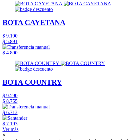
BOTA CAYETANA
$ 9.190
$ 5.891
$ 4.890
BOTA COUNTRY
$ 9.590
$ 8.755
$ 6.713
$ 7.193
Ver más
×