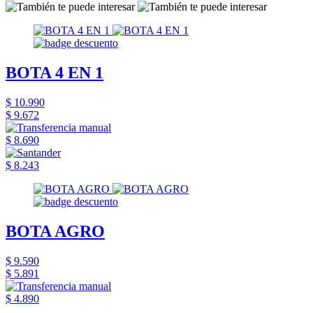
BOTA 4 EN 1
$ 10.990
$ 9.672
$ 8.690
$ 8.243
BOTA AGRO
$ 9.590
$ 5.891
$ 4.890