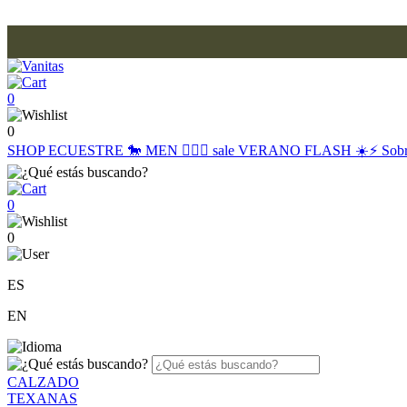
0
0
SHOP
ECUESTRE 🐎
MEN 🙋🏽‍♂️
sale
VERANO FLASH ☀️⚡️
Sob
0
0
ES
EN
CALZADO
TEXANAS