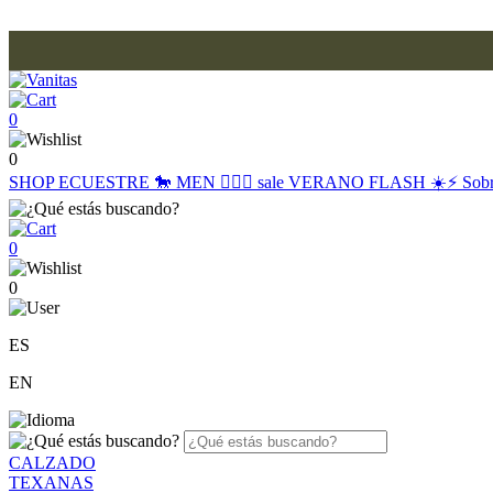
0
0
SHOP
ECUESTRE 🐎
MEN 🙋🏽‍♂️
sale
VERANO FLASH ☀️⚡️
Sob
0
0
ES
EN
CALZADO
TEXANAS