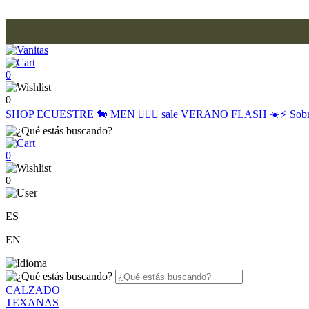
0
0
SHOP
ECUESTRE 🐎
MEN 🙋🏽‍♂️
sale
VERANO FLASH ☀️⚡️
Sob
0
0
ES
EN
CALZADO
TEXANAS