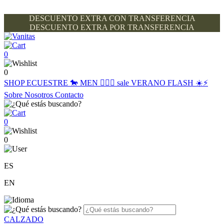
DESCUENTO EXTRA CON TRANSFERENCIA
DESCUENTO EXTRA POR TRANSFERENCIA
0
0
SHOP
ECUESTRE 🐎
MEN 🙋🏽‍♂️
sale
VERANO FLASH ☀️⚡️
Sobre Nosotros
Contacto
0
0
ES
EN
CALZADO