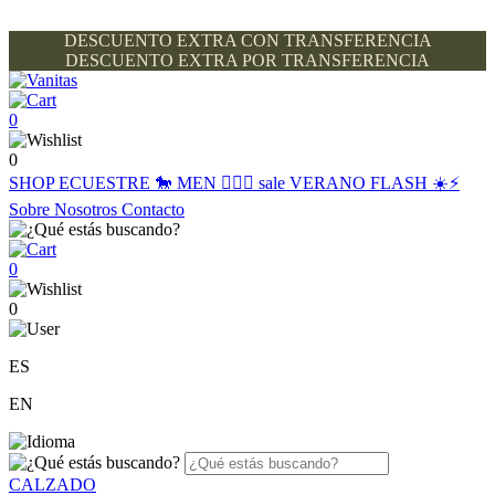
DESCUENTO EXTRA CON TRANSFERENCIA
DESCUENTO EXTRA POR TRANSFERENCIA
0
0
SHOP
ECUESTRE 🐎
MEN 🙋🏽‍♂️
sale
VERANO FLASH ☀️⚡️
Sobre Nosotros
Contacto
0
0
ES
EN
CALZADO