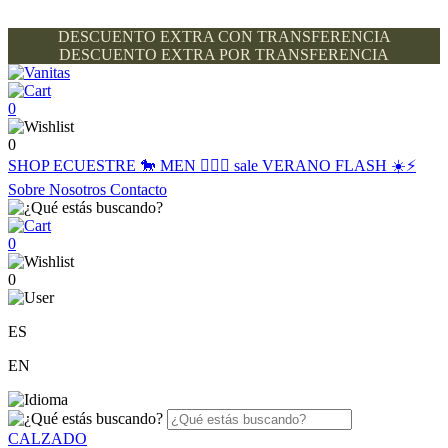
DESCUENTO EXTRA CON TRANSFERENCIA
DESCUENTO EXTRA POR TRANSFERENCIA
0
0
SHOP
ECUESTRE 🐎
MEN 🙋🏽‍♂️
sale
VERANO FLASH ☀️⚡️
Sobre Nosotros
Contacto
0
0
ES
EN
CALZADO