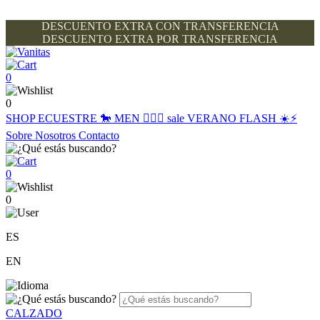
DESCUENTO EXTRA CON TRANSFERENCIA
DESCUENTO EXTRA POR TRANSFERENCIA
0
0
SHOP
ECUESTRE 🐎
MEN 🙋🏽‍♂️
sale
VERANO FLASH ☀️⚡️
Sobre Nosotros
Contacto
0
0
ES
EN
CALZADO