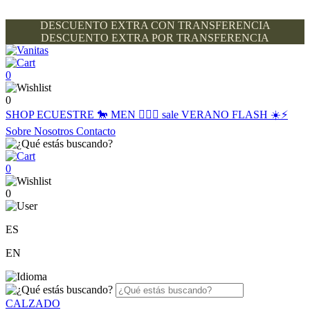
DESCUENTO EXTRA CON TRANSFERENCIA
DESCUENTO EXTRA POR TRANSFERENCIA
0
0
SHOP
ECUESTRE 🐎
MEN 🙋🏽‍♂️
sale
VERANO FLASH ☀️⚡️
Sobre Nosotros
Contacto
0
0
ES
EN
CALZADO