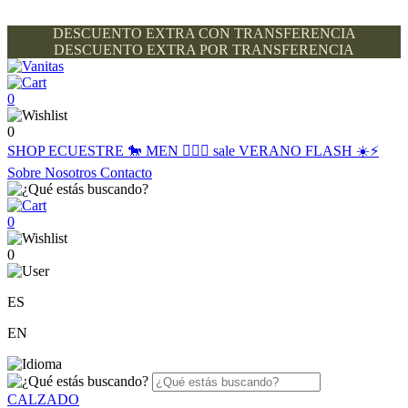
DESCUENTO EXTRA CON TRANSFERENCIA
DESCUENTO EXTRA POR TRANSFERENCIA
0
0
SHOP
ECUESTRE 🐎
MEN 🙋🏽‍♂️
sale
VERANO FLASH ☀️⚡️
Sobre Nosotros
Contacto
0
0
ES
EN
CALZADO