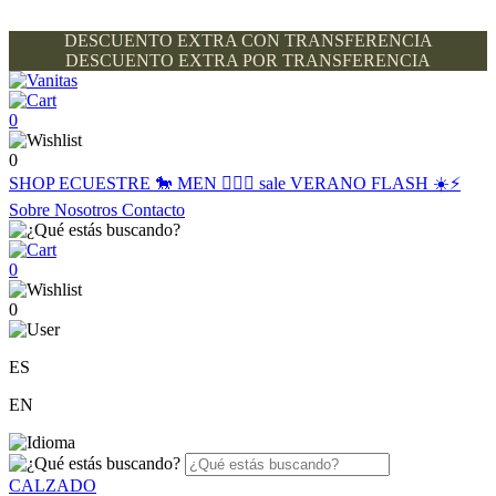
DESCUENTO EXTRA CON TRANSFERENCIA
DESCUENTO EXTRA POR TRANSFERENCIA
0
0
SHOP
ECUESTRE 🐎
MEN 🙋🏽‍♂️
sale
VERANO FLASH ☀️⚡️
Sobre Nosotros
Contacto
0
0
ES
EN
CALZADO