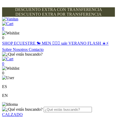
DESCUENTO EXTRA CON TRANSFERENCIA
DESCUENTO EXTRA POR TRANSFERENCIA
0
0
SHOP
ECUESTRE 🐎
MEN 🙋🏽‍♂️
sale
VERANO FLASH ☀️⚡️
Sobre Nosotros
Contacto
0
0
ES
EN
CALZADO