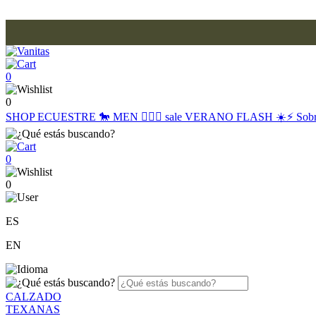
0
0
SHOP
ECUESTRE 🐎
MEN 🙋🏽‍♂️
sale
VERANO FLASH ☀️⚡️
Sob
0
0
ES
EN
CALZADO
TEXANAS