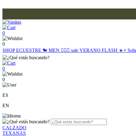
0
0
SHOP
ECUESTRE 🐎
MEN 🙋🏽‍♂️
sale
VERANO FLASH ☀️⚡️
Sob
0
0
ES
EN
CALZADO
TEXANAS