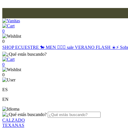
0
0
SHOP
ECUESTRE 🐎
MEN 🙋🏽‍♂️
sale
VERANO FLASH ☀️⚡️
Sob
0
0
ES
EN
CALZADO
TEXANAS