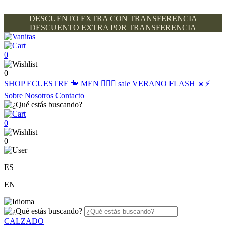
DESCUENTO EXTRA CON TRANSFERENCIA
DESCUENTO EXTRA POR TRANSFERENCIA
0
0
SHOP
ECUESTRE 🐎
MEN 🙋🏽‍♂️
sale
VERANO FLASH ☀️⚡️
Sobre Nosotros
Contacto
0
0
ES
EN
CALZADO