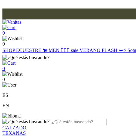
0
0
SHOP
ECUESTRE 🐎
MEN 🙋🏽‍♂️
sale
VERANO FLASH ☀️⚡️
Sob
0
0
ES
EN
CALZADO
TEXANAS