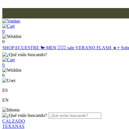
0
0
SHOP
ECUESTRE 🐎
MEN 🙋🏽‍♂️
sale
VERANO FLASH ☀️⚡️
Sob
0
0
ES
EN
CALZADO
TEXANAS