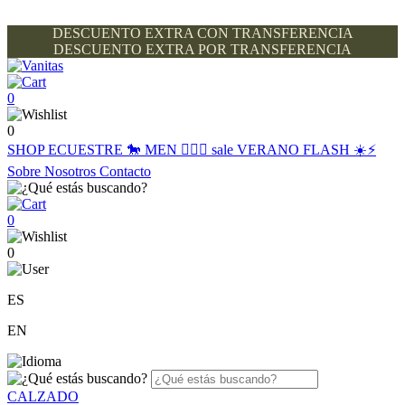
DESCUENTO EXTRA CON TRANSFERENCIA
DESCUENTO EXTRA POR TRANSFERENCIA
0
0
SHOP
ECUESTRE 🐎
MEN 🙋🏽‍♂️
sale
VERANO FLASH ☀️⚡️
Sobre Nosotros
Contacto
0
0
ES
EN
CALZADO