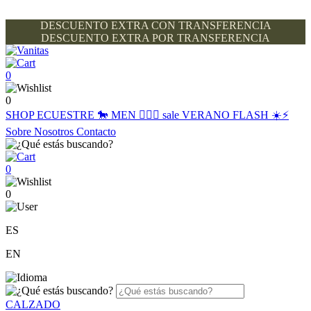
DESCUENTO EXTRA CON TRANSFERENCIA
DESCUENTO EXTRA POR TRANSFERENCIA
0
0
SHOP
ECUESTRE 🐎
MEN 🙋🏽‍♂️
sale
VERANO FLASH ☀️⚡️
Sobre Nosotros
Contacto
0
0
ES
EN
CALZADO